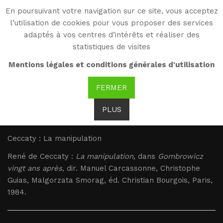
En poursuivant votre navigation sur ce site, vous acceptez
WG
l’utilisation de cookies pour vous proposer des services
Witold Gombrowicz
adaptés à vos centres d’intérêts et réaliser des
statistiques de visites
Ceccaty : La
Mentions légales et conditions générales d'utilisation
manipulation
FERMER
PLUS
Brak tłumaczenia
Ceccaty : La manipulation
René de Ceccaty :
La manipulation
, dans
Gombrowicz
vingt ans après
, dir. Manuel Carcassonne, Christophe
Guias, Malgorzata Smorag, éd. Christian Bourgois, Paris,
1984.