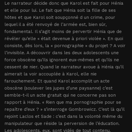
Le narrateur décide donc que Karol est fait pour Hénia
et elle pour lui. Le fait que Hénia soit la fille de ses
hôtes et que Karol soit soupçonné d un crime, pour
lequel il a été renvoyé de l’armée est, bien sûr,
fondamental. Il s’agit moins de pervertir Hénia que de
révéler qu’elle « était devenue à priori violée ». En quoi
consiste, dès lors, la « pornographie » du projet ? A voir
l’invisible. A découvrir dans les deux adolescents une
force obscène qu’ils ignorent eux-mêmes et qu’ils ne
cessent de nier. Quand le narrateur avoue à Hénia qu’il
aimerait la voir accouplée à Karol, elle nie
farouchement. Et quand Karol accomplit un acte
obscène (soulever les jupes d’une paysanne) c’est
semble-t-il un acte gratuit qui ne concerne pas son
rapport à Hénia. « Rien que ma pornographie pour se
repaître d’eux ? » s’interroge Gombrowicz. C’est là qu’il
rejoint Laclos et Sade : c’est dans la volonté même du
manipulateur que réside la perversion de l’éducation.
Les adolescents, eux, sont vidés de tout contenu.