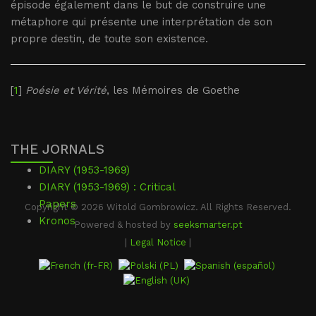
épisode également dans le but de construire une
métaphore qui présente une interprétation de son
propre destin, de toute son existence.
[
1
]
Poésie et Vérité
, les Mémoires de Goethe
THE JORNALS
DIARY (1953-1969)
DIARY (1953-1969) : Critical
Papers
Copyright © 2026 Witold Gombrowicz. All Rights Reserved.
Kronos
Powered & hosted by
seeksmarter.pt
|
Legal Notice
|