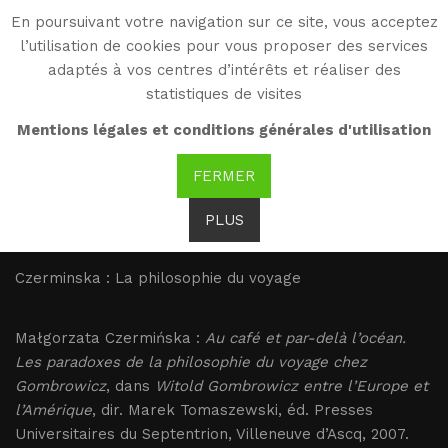
En poursuivant votre navigation sur ce site, vous acceptez
WG
l’utilisation de cookies pour vous proposer des services
Witold Gombrowicz
adaptés à vos centres d’intérêts et réaliser des
statistiques de visites
Czerminska : La
Mentions légales et conditions générales d'utilisation
philosophie du voyage
FERMER
PLUS
Brak tłumaczenia
Czerminska : La philosophie du voyage
Małgorzata Czermińska :
Au café et par-delà l’océan.
Les paradoxes de la philosophie du voyage chez
Gombrowicz
, dans
Witold Gombrowicz entre l’Europe et
l’Amérique
, dir. Marek Tomaszewski, éd. Presses
Universitaires du Septentrion, Villeneuve d’Ascq, 2007.