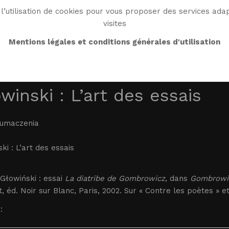
l’utilisation de cookies pour vous proposer des services adap
visites
BIO
WORK
BIBLIO
WG WORLD
ENDROI
Mentions légales et conditions générales d'utilisation
winski : L’art des essais
łumaczenia
ki : L’art des essais
Głowiński : essai
La diatribe de Gombrowicz
, dans
Gombrowic
, éd. Noir sur Blanc, Paris, 2002. Sur « Contre les poètes » et
: