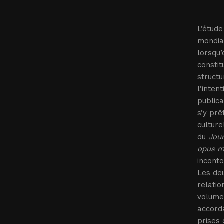
L’étude
mondial
lorsqu’
constit
structu
l’inten
publica
s’y prê
culture
du
Jour
opus 
inconto
Les deu
relatio
volume
accorda
prises 