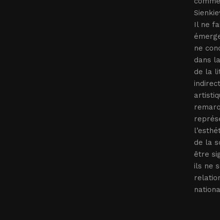
comme s
Sienkie
Il ne f
émerge
ne conc
dans la
de la l
indire
artisti
remarqu
représe
l’esthé
de la s
être si
ils ne 
relati
nationa