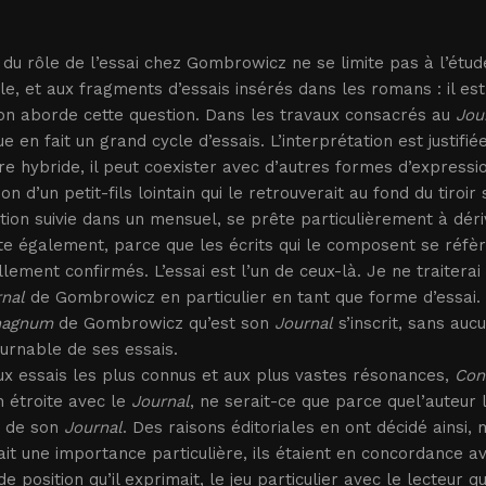
 du rôle de l’essai chez Gombrowicz ne se limite pas à l’étud
e, et aux fragments d’essais insérés dans les romans : il es
on aborde cette question. Dans les travaux consacrés au
Jou
ue en fait un grand cycle d’essais. L’interprétation est justif
re hybride, il peut coexister avec d’autres formes d’expression
tion d’un petit-fils lointain qui le retrouverait au fond du tiroi
tion suivie dans un mensuel, se prête particulièrement à dérive
te également, parce que les écrits qui le composent se réfè
llement confirmés. L’essai est l’un de ceux-là. Je ne traiterai
nal
de Gombrowicz en particulier en tant que forme d’essai. Da
magnum
de Gombrowicz qu’est son
Journal
s’inscrit, sans au
urnable de ses essais.
x essais les plus connus et aux plus vastes résonances,
Con
n étroite avec le
Journal
, ne serait-ce que parce quel’auteu
 de son
Journal
. Des raisons éditoriales en ont décidé ainsi
it une importance particulière, ils étaient en concordance a
de position qu’il exprimait, le jeu particulier avec le lecteur 