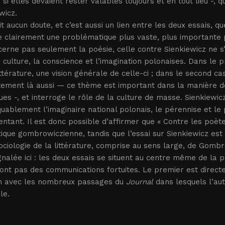
i elles devaient rester valables toujours et en tout lieu -, q
wicz.
ait aucun doute, et c’est aussi un lien entre les deux essais, q
 clairement une problématique plus vaste, plus importante 
erne pas seulement la poésie, celle contre Sienkiewicz ne s’
 culture, la conscience et l’imagination polonaises. Dans le 
ittérature, une vision générale de celle-ci ; dans le second ca
ctement là aussi — ce thème est important dans la manière 
ques -, et interroge le rôle de la culture de masse. Sienkiewi
ablement l’imaginaire national polonais, le pérennise et le p
ntant. Il est donc possible d’affirmer que « Contre les poèt
tique gombrowiczienne, tandis que l’essai sur Sienkiewicz es
ociologie de la littérature, comprise au sens large, de Gomb
gnalée ici : les deux essais se situent au centre même de la 
sont pas des communications fortuites. Le premier est direc
on avec les nombreux passages du
Journal
dans lesquels l’aut
le.