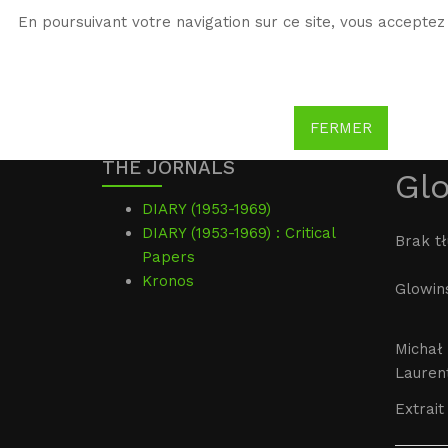
En poursuivant votre navigation sur ce site, vous acceptez 
WG
Witold Gombrowicz
FERMER
THE JORNALS
Glo
DIARY (1953-1969)
DIARY (1953-1969) : Critical
Brak t
Papers
Kronos
Glowins
Michał 
Laurent
Extrait 