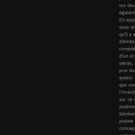
les deu
égalem
En appa
sous de
qu’il y
d’emblé
considé
d’un éc
siècle,
prix No
auteur 
que ces
l’inven
sur ce 
polémiq
Sienkie
poésie 
concept