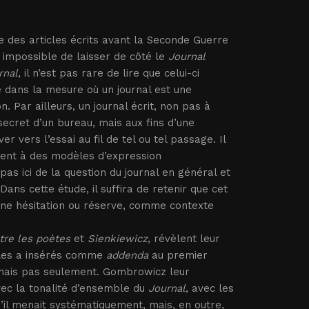
e des articles écrits avant la Seconde Guerre
t impossible de laisser de côté le
Journal
rnal
, il n’est pas rare de lire que celui-ci
iée dans la mesure où un journal est une
. Par ailleurs, un journal écrit, non pas à
r secret d’un bureau, mais aux fins d’une
r vers l’essai au fil de tel ou tel passage. Il
rent à des modèles d’expression
 pas ici de la question du journal en général et
ns cette étude, il suffira de retenir que cet
cune hésitation ou réserve, comme contexte
tre les poètes
et
Sienkiewicz
, révèlent leur
r les a insérés comme
addenda
au premier
, mais pas seulement. Gombrowicz leur
vec la tonalité d’ensemble du
Journal
, avec les
qu’il menait systématiquement, mais, en outre,