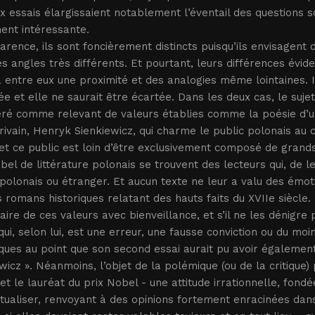
x essais élargissaient notablement l’éventail des questions s
ent intéressante.
rence, ils sont foncièrement distincts puisqu’ils envisagen
s angles très différents. Et pourtant, leurs différences év
 a entre eux une proximité et des analogies même lointaines. 
e et elle ne saurait être écartée. Dans les deux cas, le sujet
ré comme relevant de valeurs établies comme la poésie d’une 
rivain, Henryk Sienkiewicz, qui charme le public polonais au
 et ce public est loin d’être exclusivement composé de grand
bel de littérature polonais se trouvent des lecteurs qui, de le
polonais ou étranger. Et aucun texte ne leur a valu des émoti
 romans historiques relatant des hauts faits du XVIIe siècle
taire de ces valeurs avec bienveillance, et s’il ne les dénigre
qui, selon lui, est une erreur, une fausse conviction ou du moin
ues au point que son second essai aurait pu avoir également 
wicz ». Néanmoins, l’objet de la polémique (ou de la critique) 
et le lauréat du prix Nobel - une attitude irrationnelle, fon
ualiser, renvoyant à des opinions fortement enracinées dans