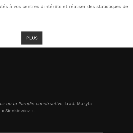
tés à vos centres d’intérêts et réaliser des statistiques de
TS DE GOMBROWICZ
NEWS
PLUS
LANG
z ou la Parodie constructive
, trad. Maryla
 « Sienkiewicz ».