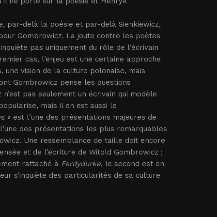
u’il ne porte sur la poésie et Henryk
ue, par-delà la poésie et par-delà Sienkiewicz,
pour Gombrowicz. La joute contre les poètes
inquiète pas uniquement du rôle de l’écrivain
premier cas, l’enjeu est une certaine approche
s, une vision de la culture polonaise, mais
dont Gombrowicz pense les questions
cz n’est pas seulement un écrivain qui modèle
opularise, mais il en est aussi le
es » est l’une des présentations majeures de
t l’une des présentations les plus remarquables
rowicz. Une ressemblance de taille doit encore
pensée et de l’écriture de Witold Gombrowicz ;
tement rattaché à
Ferdydurke
, le second est en
eur s’inquiète des particularités de sa culture