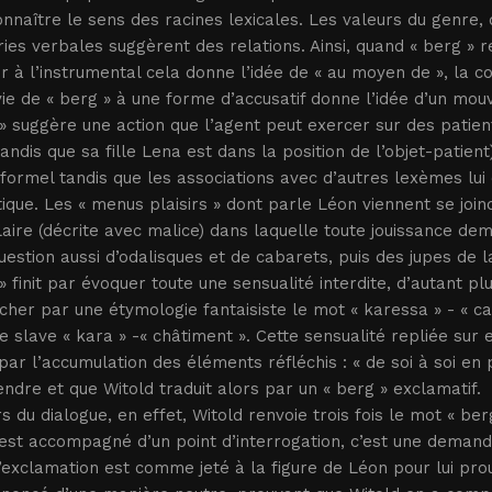
nnaître le sens des racines lexicales. Les valeurs du genre, 
ies verbales suggèrent des relations. Ainsi, quand « berg » r
er à l’instrumental cela donne l’idée de « au moyen de », la co
vie de « berg » à une forme d’accusatif donne l’idée d’un mouv
» suggère une action que l’agent peut exercer sur des patien
andis que sa fille Lena est dans la position de l’objet-patient
formel tandis que les associations avec d’autres lexèmes lu
que. Les « menus plaisirs » dont parle Léon viennent se joind
ire (décrite avec malice) dans laquelle toute jouissance de
question aussi d’odalisques et de cabarets, puis des jupes de 
» finit par évoquer toute une sensualité interdite, d’autant 
her par une étymologie fantaisiste le mot « karessa » - « car
ne slave « kara » -« châtiment ». Cette sensualité repliée s
par l’accumulation des éléments réfléchis : « de soi à soi en
dre et que Witold traduit alors par un « berg » exclamatif.
s du dialogue, en effet, Witold renvoie trois fois le mot « b
est accompagné d’un point d’interrogation, c’est une demand
’exclamation est comme jeté à la figure de Léon pour lui pro