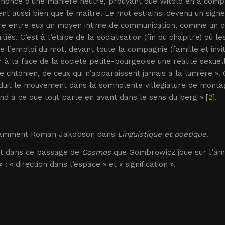
noncé d’une manière neutre, prouvant que Witold en a compris
nt aussi bien que le maître. Le mot est ainsi devenu un signe l
e entre eux un moyen intime de communication, comme un c
nitiés. C’est à l’étape de la socialisation (fin du chapitre) où
e l’emploi du mot, devant toute la compagnie (famille et invit
r à la face de la société petite-bourgeoise une réalité sexue
le chtonien, de ceux qui n’apparaissent jamais à la lumière ».
duit le mouvement dans la somnolente villégiature de montag
end à ce que tout parte en avant dans le sens du berg » [
2
].
tamment Roman Jakobson dans
Linguistique et poétique
.
st dans ce passage de
Cosmos
que Gombrowicz joue sur l’amb
» : « direction dans l’espace » et « signification ».