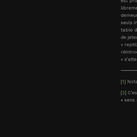
est pro
libreme
demeur
seuls i
table d
de jete
« repti
réintro
« s’att
[
1
] No
[
2
] C’e
« sens 