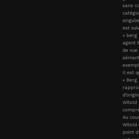
sans co
catégor
singuli
est sui
« berg 
agent t
de vue 
sémanti
exempla
Il est 
« Berg 
rapproc
d’origi
Witold 
compren
Au cour
Witold 
point d