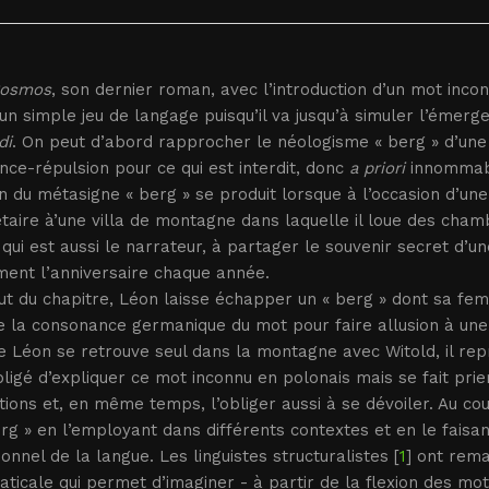
osmos
, son dernier roman, avec l’introduction d’un mot inco
’un simple jeu de langage puisqu’il va jusqu’à simuler l’éme
di
. On peut d’abord rapprocher le néologisme « berg » d’un
ance-répulsion pour ce qui est interdit, donc
a priori
innommabl
n du métasigne « berg » se produit lorsque à l’occasion d’un
taire à’une villa de montagne dans laquelle il loue des chambr
 qui est aussi le narrateur, à partager le souvenir secret d’u
ment l’anniversaire chaque année.
t du chapitre, Léon laisse échapper un « berg » dont sa femm
e la consonance germanique du mot pour faire allusion à une bl
 Léon se retrouve seul dans la montagne avec Witold, il rep
ligé d’expliquer ce mot inconnu en polonais mais se fait prier
tions et, en même temps, l’obliger aussi à se dévoiler. Au co
rg » en l’employant dans différents contextes et en le faisan
ionnel de la langue. Les linguistes structuralistes [
1
] ont rem
icale qui permet d’imaginer - à partir de la flexion des mo