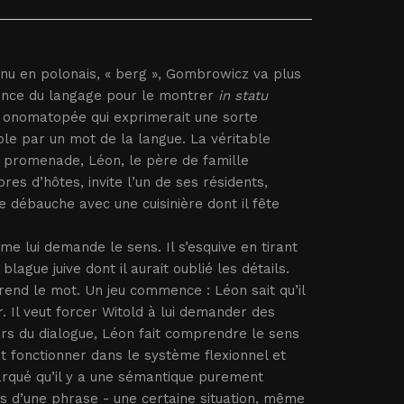
nnu en polonais, « berg », Gombrowicz va plus
rgence du langage pour le montrer
in statu
e onomatopée qui exprimerait une sorte
e par un mot de la langue. La véritable
e promenade, Léon, le père de famille
es d’hôtes, invite l’un de ses résidents,
ne débauche avec une cuisinière dont il fête
e lui demande le sens. Il s’esquive en tirant
ague juive dont il aurait oublié les détails.
rend le mot. Un jeu commence : Léon sait qu’il
. Il veut forcer Witold à lui demander des
urs du dialogue, Léon fait comprendre le sens
t fonctionner dans le système flexionnel et
arqué qu’il y a une sémantique purement
ts d’une phrase - une certaine situation, même