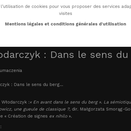
l’utilisation de cookies pour vous proposer des services adap
visites
BIO
WORK
BIBLIO
WG WORLD
ENDROI
Mentions légales et conditions générales d'utilisation
darczyk : Dans le sens du b
łumaczenia
zyk : Dans le sens du berg...
 Włodarczyk :
« En avant dans le sens du berg ». La sémioti
wicz, une gueule de classique ?
, dir. Małgorzata Smorąg-Gold
e « Création de signes
ex nihilo
».
: