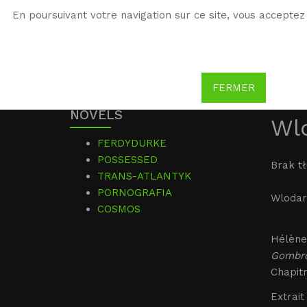
En poursuivant votre navigation sur ce site, vous acceptez 
WG
Witold Gombrowicz
FERMER
NOVELS
Wlo
FERDYDURKE
POSSESSED
Brak t
TRANS-ATLANTYK
PORNOGRAFIA
Wlodarc
COSMOS
Hélène
Gombro
Chapitr
Extrait 