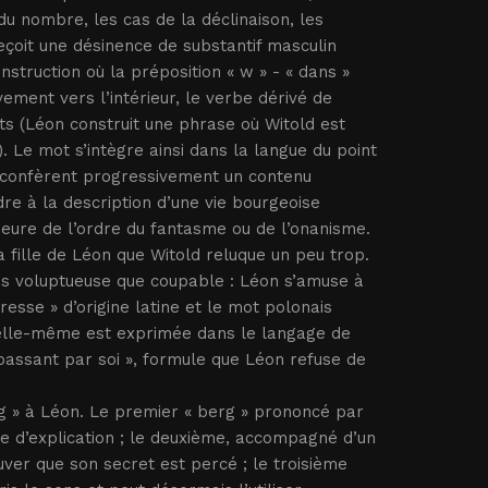
du nombre, les cas de la déclinaison, les
eçoit une désinence de substantif masculin
nstruction où la préposition « w » - « dans »
ement vers l’intérieur, le verbe dérivé de
ts (Léon construit une phrase où Witold est
). Le mot s’intègre ainsi dans la langue du point
i confèrent progressivement un contenu
re à la description d’une vie bourgeoise
meure de l’ordre du fantasme ou de l’onanisme.
la fille de Léon que Witold reluque un peu trop.
plus voluptueuse que coupable : Léon s’amuse à
esse » d’origine latine et le mot polonais
ur elle-même est exprimée dans le langage de
 passant par soi », formule que Léon refuse de
erg » à Léon. Le premier « berg » prononcé par
e d’explication ; le deuxième, accompagné d’un
uver que son secret est percé ; le troisième