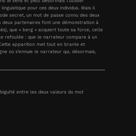
 le sens et peut désormais l’utiliser
inguistique pour ces deux individus. Mais il
ode secret, un mot de passe connu des deux
 les deux partenaires font une démonstration à
és), que « berg » acquiert toute sa force, celle
lle refoulée : que le narrateur compare à un
 Cette apparition met tout en branle et
ne où s’ennuie le narrateur qui, désormais,
iguïté entre les deux valeurs du mot