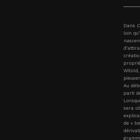
Dans
C
loin qu
nascen
d’attir
créatio
proprié
Witold,
pieuse
Au débu
parti d
Lorsque
sera ob
explica
de « be
dérivat
grammat