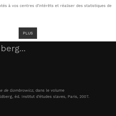
tés à vos centres d’intérêts et réaliser des statistiques de
TS DE GOMBROWICZ
NEWS
PLUS
LANG
erg...
que de Gombrowicz
, dans le volume
berg, éd. Institut d’études slaves, Paris, 2007.