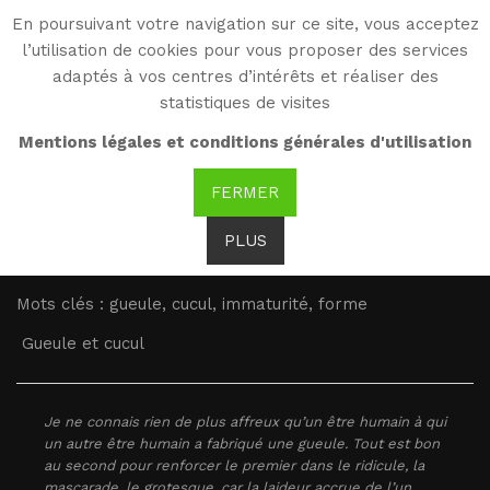
En poursuivant votre navigation sur ce site, vous acceptez
WG
l’utilisation de cookies pour vous proposer des services
Witold Gombrowicz
adaptés à vos centres d’intérêts et réaliser des
statistiques de visites
Mots clés : gueule,
Mentions légales et conditions générales d'utilisation
cucul, immaturité, forme
FERMER
PLUS
Brak tłumaczenia
Mots clés : gueule, cucul, immaturité, forme
Gueule et cucul
Je ne connais rien de plus affreux qu’un être humain à qui
un autre être humain a fabriqué une gueule. Tout est bon
au second pour renforcer le premier dans le ridicule, la
mascarade, le grotesque, car la laideur accrue de l’un