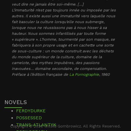
veut dire ne jamais être soi-même. […]
L’immaturité n’est pas toujours innée ou imposée par les
autres. Il existe aussi une immaturité vers laquelle nous
fait basculer la culture lorsqu’elle nous submerge,
lorsque nous ne réussissons pas à nous hisser à sa
hauteur. Nous sommes infantilisés par toute forme
« supérieure ». L’homme, tourmenté par son masque, se
fabriquera à son propre usage et en cachette une sorte
de sous-culture : un monde construit avec les déchets
du monde supérieur de la culture, domaine de la
camelote, des mythes impubères, des passions
inavouées… domaine secondaire, de compensation.
Préface à l’édition française de
La Pornographie
, 1960
NOVELS
FERDYDURKE
POSSESSED
TRANS-ATLANTYK
Copyright © 2026 Witold Gombrowicz. All Rights Reserved.