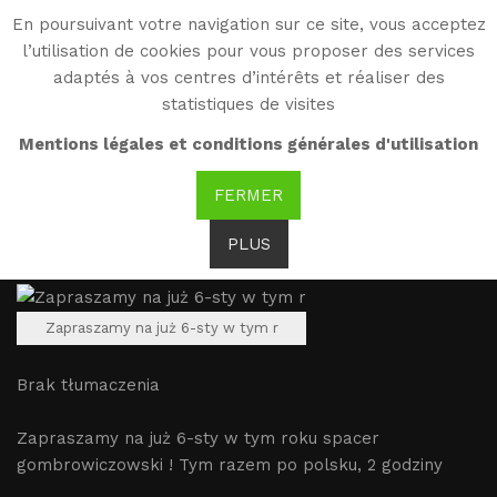
En poursuivant votre navigation sur ce site, vous acceptez
WG
l’utilisation de cookies pour vous proposer des services
Witold Gombrowicz
adaptés à vos centres d’intérêts et réaliser des
statistiques de visites
1.07.2018, Paryż, Spacer
Mentions légales et conditions générales d'utilisation
śladami Gombrowicza -
FERMER
Witold Gombrowicz
PLUS
Zapraszamy na już 6-sty w tym r
Brak tłumaczenia
Zapraszamy na już 6-sty w tym roku spacer
gombrowiczowski ! Tym razem po polsku, 2 godziny